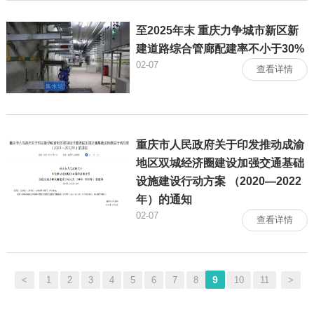
至2025年末 重庆力争城市新区新
建道路综合管廊配建率不小于30%
02-07
查看详情
重庆市人民政府关于印发推动成渝
地区双城经济圈建设加强交通基础
设施建设行动方案 （2020—2022
年）的通知
02-07
查看详情
9
<
1
2
3
4
5
6
7
8
10
11
>